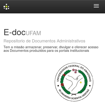
Skip
navigation
E-doc
UFAM
Repositorio de Documentos Administrativos
Tem a missão armazenar, preservar, divulgar e oferecer acesso
aos Documentos produzidos para os portais institucionais