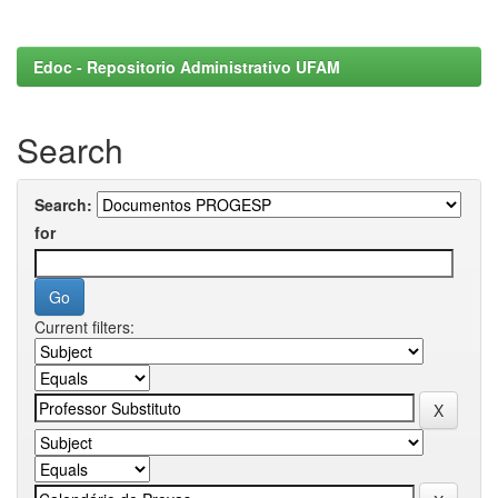
Edoc - Repositorio Administrativo UFAM
Search
Search:
for
Current filters: