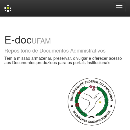
Skip
navigation
E-doc
UFAM
Repositorio de Documentos Administrativos
Tem a missão armazenar, preservar, divulgar e oferecer acesso
aos Documentos produzidos para os portais institucionais