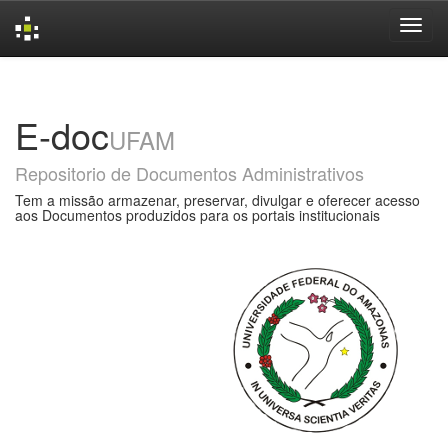
Skip
navigation
E-doc
UFAM
Repositorio de Documentos Administrativos
Tem a missão armazenar, preservar, divulgar e oferecer acesso
aos Documentos produzidos para os portais institucionais