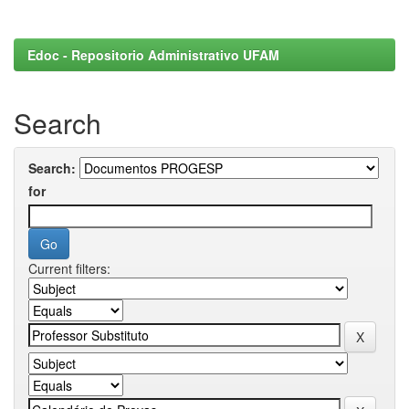
Edoc - Repositorio Administrativo UFAM
Search
Search:
for
Current filters: