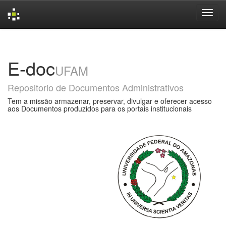
Skip
navigation
E-doc
UFAM
Repositorio de Documentos Administrativos
Tem a missão armazenar, preservar, divulgar e oferecer acesso
aos Documentos produzidos para os portais institucionais