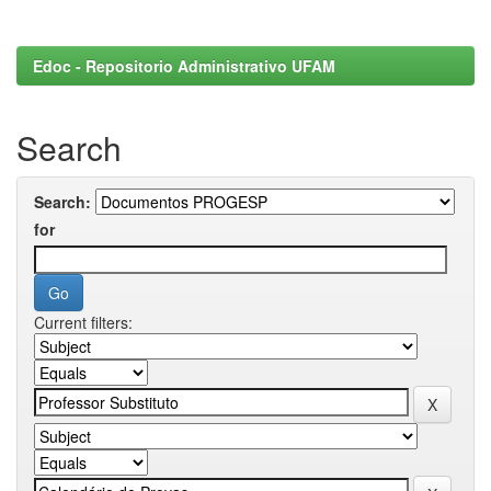
Edoc - Repositorio Administrativo UFAM
Search
Search:
for
Current filters: