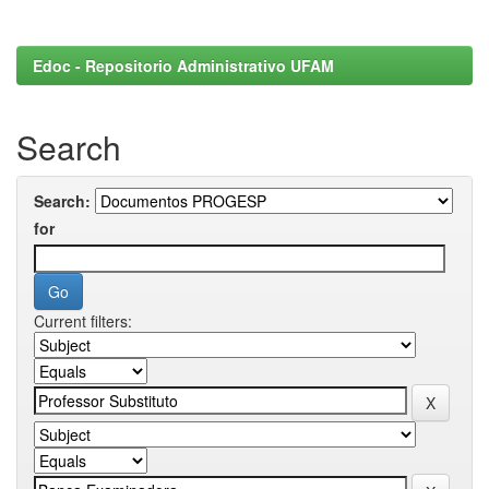
Edoc - Repositorio Administrativo UFAM
Search
Search:
for
Current filters: