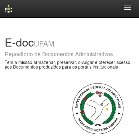
Skip
navigation
E-doc
UFAM
Repositorio de Documentos Administrativos
Tem a missão armazenar, preservar, divulgar e oferecer acesso
aos Documentos produzidos para os portais institucionais