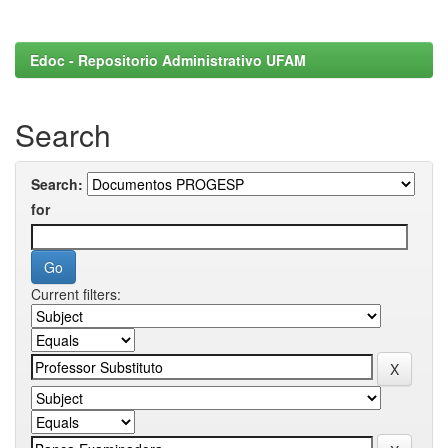
Edoc - Repositorio Administrativo UFAM
Search
Search:
for
Current filters: