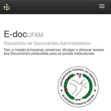
Skip
navigation
E-doc
UFAM
Repositorio de Documentos Administrativos
Tem a missão armazenar, preservar, divulgar e oferecer acesso
aos Documentos produzidos para os portais institucionais