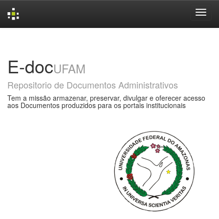
Skip
navigation
E-doc
UFAM
Repositorio de Documentos Administrativos
Tem a missão armazenar, preservar, divulgar e oferecer acesso
aos Documentos produzidos para os portais institucionais