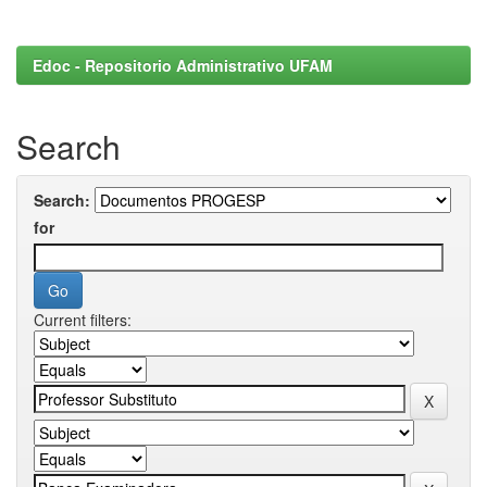
Edoc - Repositorio Administrativo UFAM
Search
Search:
for
Current filters: