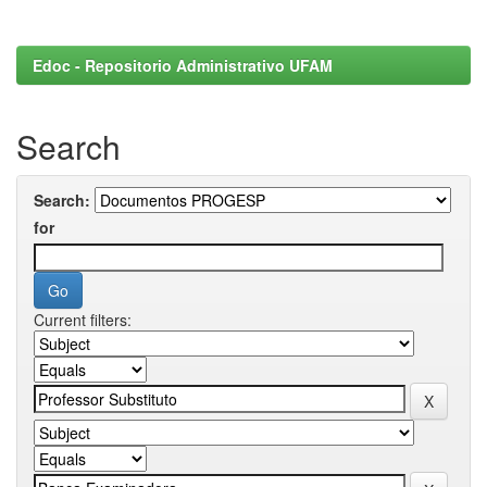
Edoc - Repositorio Administrativo UFAM
Search
Search:
for
Current filters: