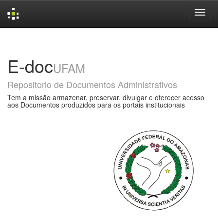
Skip
navigation
E-doc
UFAM
Repositorio de Documentos Administrativos
Tem a missão armazenar, preservar, divulgar e oferecer acesso
aos Documentos produzidos para os portais institucionais