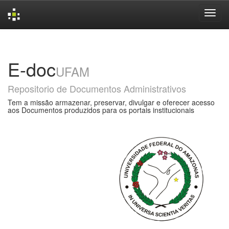
Skip
navigation
E-doc
UFAM
Repositorio de Documentos Administrativos
Tem a missão armazenar, preservar, divulgar e oferecer acesso
aos Documentos produzidos para os portais institucionais