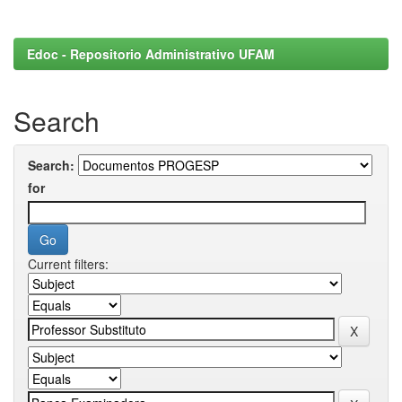
Edoc - Repositorio Administrativo UFAM
Search
Search:
for
Current filters: