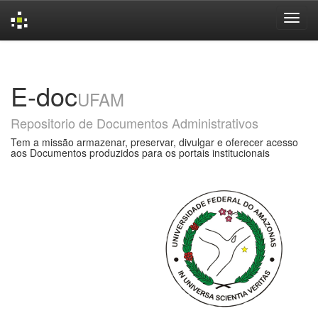
Skip
navigation
E-doc
UFAM
Repositorio de Documentos Administrativos
Tem a missão armazenar, preservar, divulgar e oferecer acesso
aos Documentos produzidos para os portais institucionais