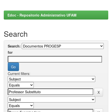
Edoc - Repositorio Administrativo UFAM
Search
Search:
for
Current filters: