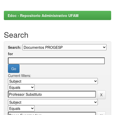
Edoc - Repositorio Administrativo UFAM
Search
Search:
for
Current filters: