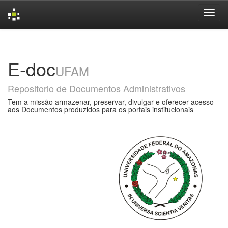
Skip
navigation
E-doc
UFAM
Repositorio de Documentos Administrativos
Tem a missão armazenar, preservar, divulgar e oferecer acesso
aos Documentos produzidos para os portais institucionais