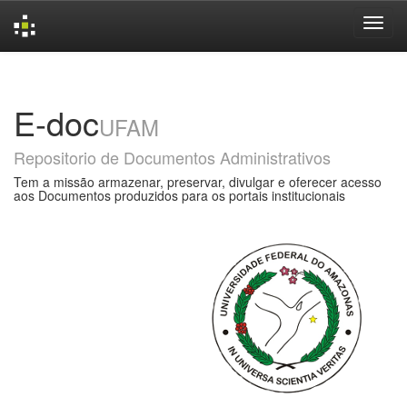
Skip
navigation
E-doc
UFAM
Repositorio de Documentos Administrativos
Tem a missão armazenar, preservar, divulgar e oferecer acesso
aos Documentos produzidos para os portais institucionais