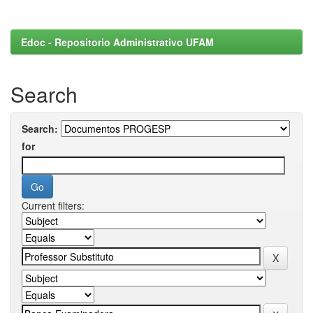
Edoc - Repositorio Administrativo UFAM
Search
Search:
for
Current filters: