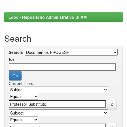
Edoc - Repositorio Administrativo UFAM
Search
Search:
for
Current filters: