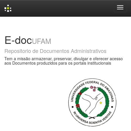
Skip
navigation
E-doc
UFAM
Repositorio de Documentos Administrativos
Tem a missão armazenar, preservar, divulgar e oferecer acesso
aos Documentos produzidos para os portais institucionais