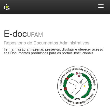
Skip
navigation
E-doc
UFAM
Repositorio de Documentos Administrativos
Tem a missão armazenar, preservar, divulgar e oferecer acesso
aos Documentos produzidos para os portais institucionais