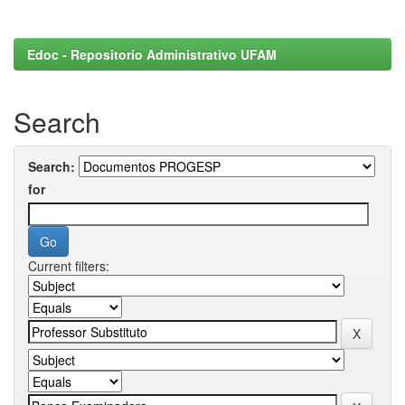
Edoc - Repositorio Administrativo UFAM
Search
Search:
for
Current filters: