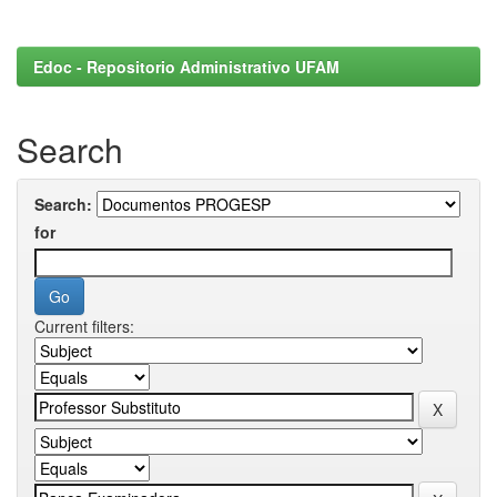
Edoc - Repositorio Administrativo UFAM
Search
Search:
for
Current filters: