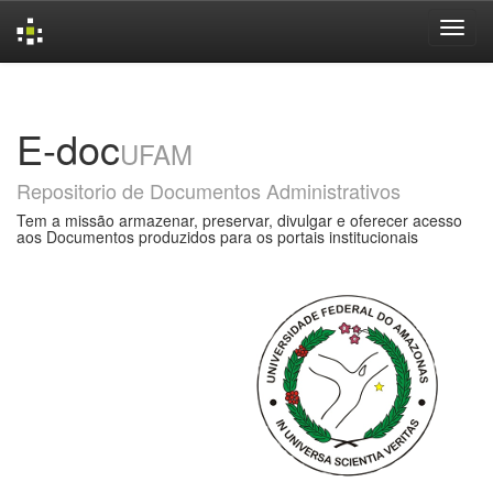
Skip
navigation
E-doc
UFAM
Repositorio de Documentos Administrativos
Tem a missão armazenar, preservar, divulgar e oferecer acesso
aos Documentos produzidos para os portais institucionais