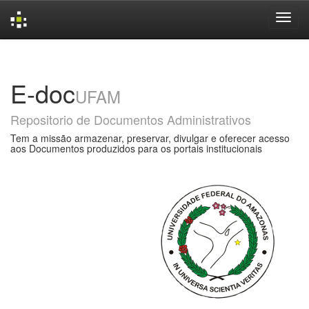
Skip
navigation
E-doc
UFAM
Repositorio de Documentos Administrativos
Tem a missão armazenar, preservar, divulgar e oferecer acesso
aos Documentos produzidos para os portais institucionais