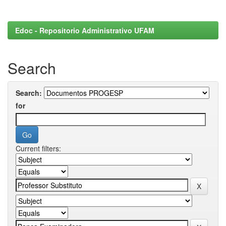
Edoc - Repositorio Administrativo UFAM
Search
Search:
for
Current filters: