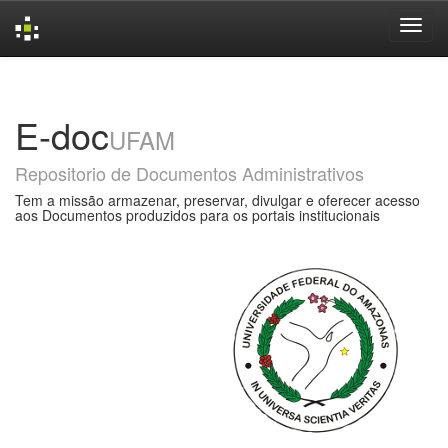
Skip
navigation
E-doc
UFAM
Repositorio de Documentos Administrativos
Tem a missão armazenar, preservar, divulgar e oferecer acesso
aos Documentos produzidos para os portais institucionais