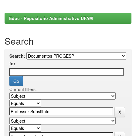
Edoc - Repositorio Administrativo UFAM
Search
Search:
for
Current filters: