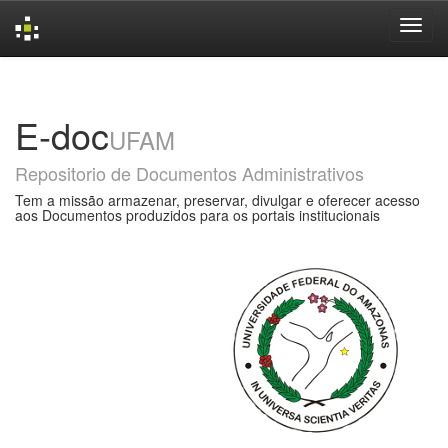
Skip
navigation
E-doc
UFAM
Repositorio de Documentos Administrativos
Tem a missão armazenar, preservar, divulgar e oferecer acesso
aos Documentos produzidos para os portais institucionais