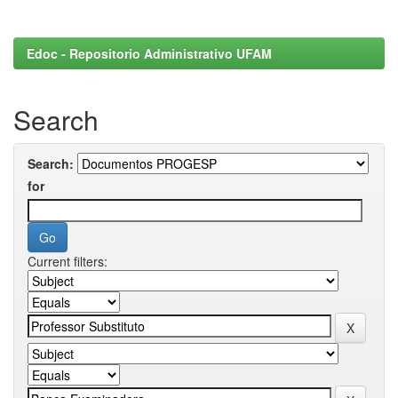
Edoc - Repositorio Administrativo UFAM
Search
Search:
for
Current filters: