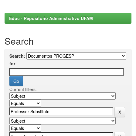
Edoc - Repositorio Administrativo UFAM
Search
Search:
for
Current filters: