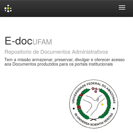
Skip
navigation
E-doc
UFAM
Repositorio de Documentos Administrativos
Tem a missão armazenar, preservar, divulgar e oferecer acesso
aos Documentos produzidos para os portais institucionais