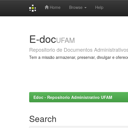
Home
Browse
Help
Skip
navigation
E-doc
UFAM
Repositorio de Documentos Administrativo
Tem a missão armazenar, preservar, divulgar e oferec
Edoc - Repositorio Administrativo UFAM
Search