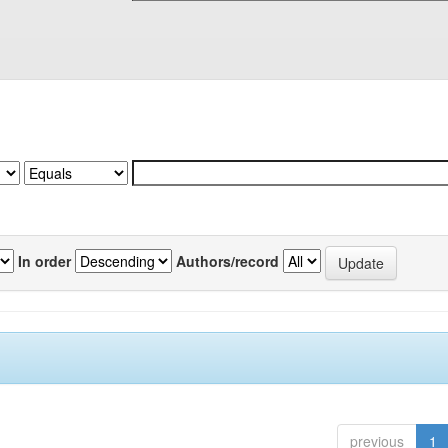
In order
Authors/record
previous
1