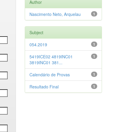
Author
Nascimento Neto, Arquelau
1
Subject
054.2019
1
5419ICE02 4819INC01
1
3819INC01 381...
Calendário de Provas
1
Resultado Final
1