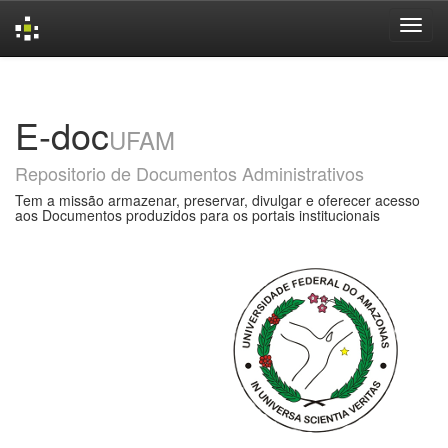
Skip
navigation
E-doc
UFAM
Repositorio de Documentos Administrativos
Tem a missão armazenar, preservar, divulgar e oferecer acesso
aos Documentos produzidos para os portais institucionais