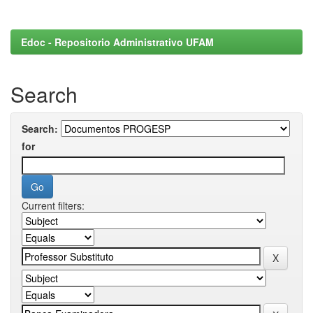
Edoc - Repositorio Administrativo UFAM
Search
Search:
for
Current filters: