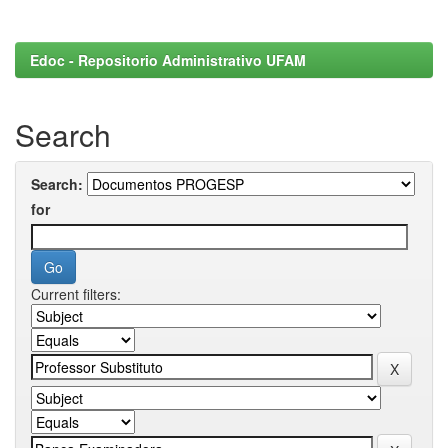
Edoc - Repositorio Administrativo UFAM
Search
Search:
for
Current filters: