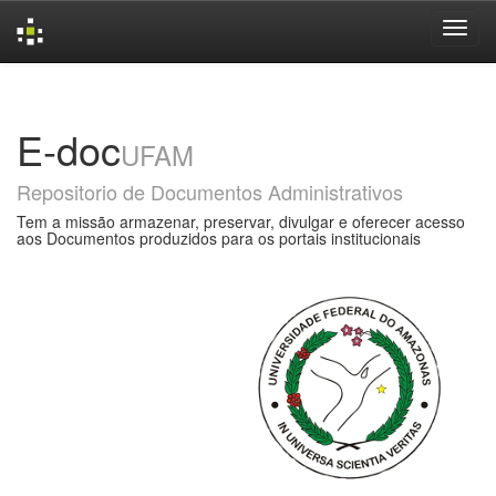
Skip
navigation
E-doc
UFAM
Repositorio de Documentos Administrativos
Tem a missão armazenar, preservar, divulgar e oferecer acesso
aos Documentos produzidos para os portais institucionais