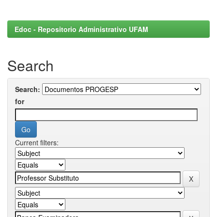
Edoc - Repositorio Administrativo UFAM
Search
Search:
for
Current filters: