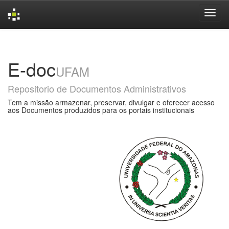
Skip
navigation
E-doc
UFAM
Repositorio de Documentos Administrativos
Tem a missão armazenar, preservar, divulgar e oferecer acesso
aos Documentos produzidos para os portais institucionais