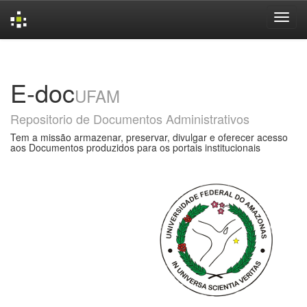
Skip
navigation
E-doc
UFAM
Repositorio de Documentos Administrativos
Tem a missão armazenar, preservar, divulgar e oferecer acesso
aos Documentos produzidos para os portais institucionais