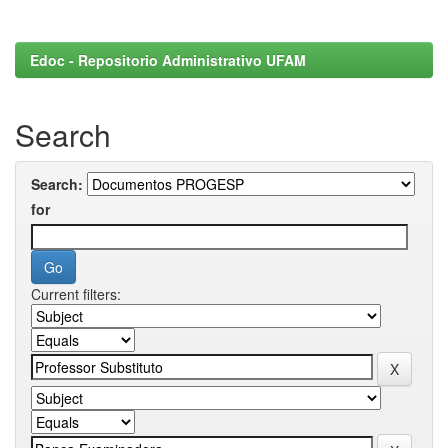
Edoc - Repositorio Administrativo UFAM
Search
Search:
for
Current filters: