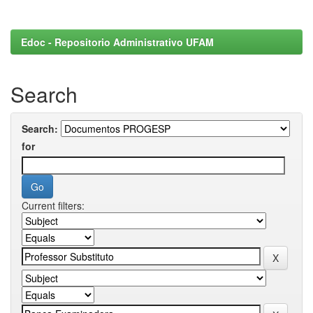
Edoc - Repositorio Administrativo UFAM
Search
Search:
for
Current filters: