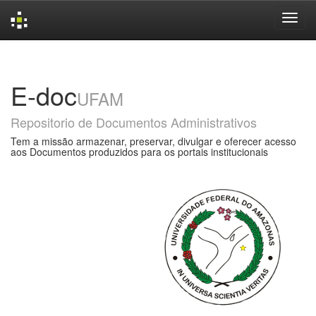
Skip
navigation
E-doc
UFAM
Repositorio de Documentos Administrativos
Tem a missão armazenar, preservar, divulgar e oferecer acesso
aos Documentos produzidos para os portais institucionais