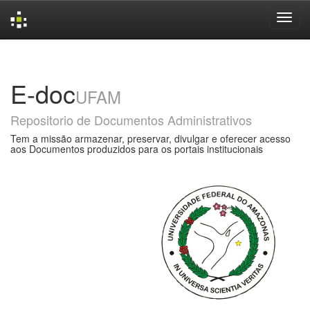
Skip
navigation
E-doc
UFAM
Repositorio de Documentos Administrativos
Tem a missão armazenar, preservar, divulgar e oferecer acesso
aos Documentos produzidos para os portais institucionais