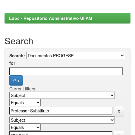
Edoc - Repositorio Administrativo UFAM
Search
Search:
for
Current filters: