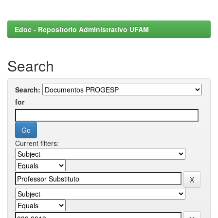
Edoc - Repositorio Administrativo UFAM
Search
Search:
for
Current filters: