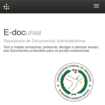
Skip
navigation
E-doc
UFAM
Repositorio de Documentos Administrativos
Tem a missão armazenar, preservar, divulgar e oferecer acesso
aos Documentos produzidos para os portais institucionais