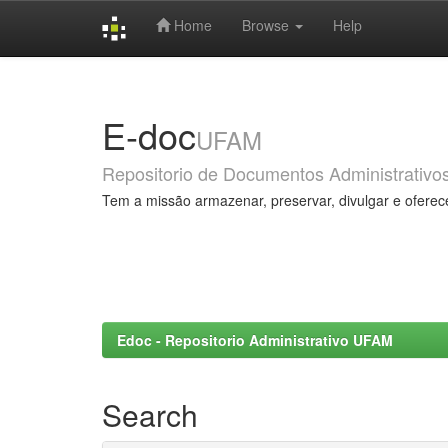
Home
Browse
Help
Skip
navigation
E-doc
UFAM
Repositorio de Documentos Administrativo
Tem a missão armazenar, preservar, divulgar e oferec
Edoc - Repositorio Administrativo UFAM
Search