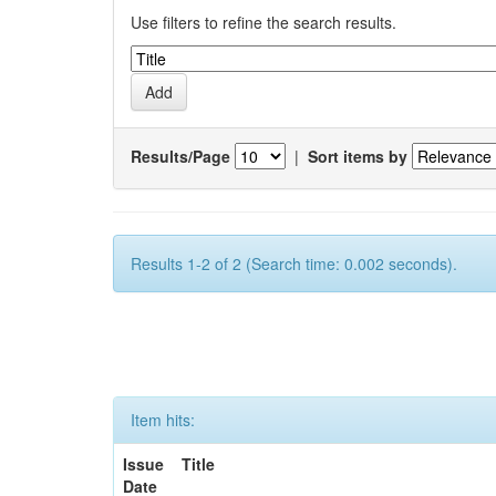
Use filters to refine the search results.
Results/Page
|
Sort items by
Results 1-2 of 2 (Search time: 0.002 seconds).
Item hits:
Issue
Title
Date