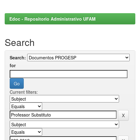
Edoc - Repositorio Administrativo UFAM
Search
Search:
for
Current filters: