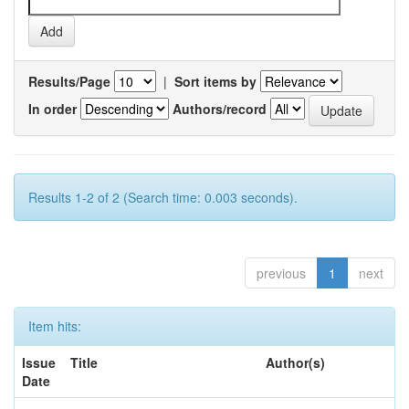
Results/Page
|
Sort items by
In order
Authors/record
Results 1-2 of 2 (Search time: 0.003 seconds).
previous
1
next
Item hits:
Issue
Title
Author(s)
Date