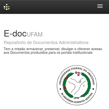
Skip
navigation
E-doc
UFAM
Repositorio de Documentos Administrativos
Tem a missão armazenar, preservar, divulgar e oferecer acesso
aos Documentos produzidos para os portais institucionais