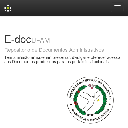
Skip
navigation
E-doc
UFAM
Repositorio de Documentos Administrativos
Tem a missão armazenar, preservar, divulgar e oferecer acesso
aos Documentos produzidos para os portais institucionais