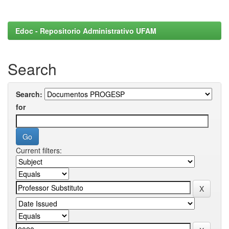
Edoc - Repositorio Administrativo UFAM
Search
Search:
for
Current filters: