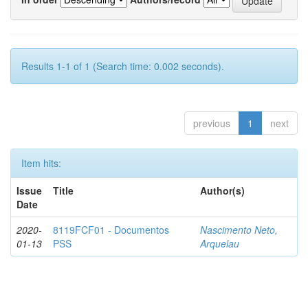
Results 1-1 of 1 (Search time: 0.002 seconds).
previous
1
next
Item hits:
Issue
Title
Author(s)
Date
2020-
8119FCF01 - Documentos
Nascimento Neto,
01-13
PSS
Arquelau