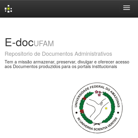
Skip
navigation
E-doc
UFAM
Repositorio de Documentos Administrativos
Tem a missão armazenar, preservar, divulgar e oferecer acesso
aos Documentos produzidos para os portais institucionais