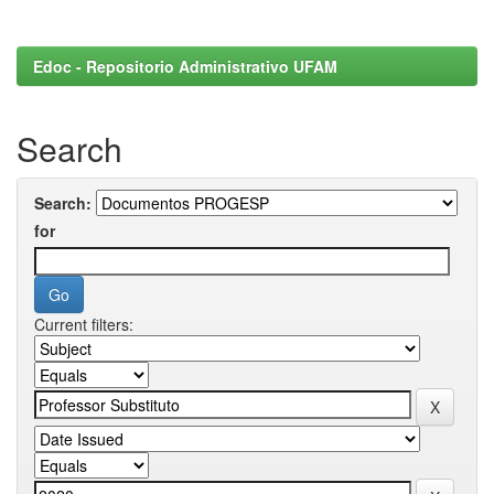
Edoc - Repositorio Administrativo UFAM
Search
Search:
for
Current filters: