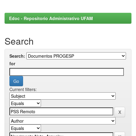
Edoc - Repositorio Administrativo UFAM
Search
Search:
for
Current filters: