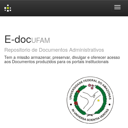
Skip
navigation
E-doc
UFAM
Repositorio de Documentos Administrativos
Tem a missão armazenar, preservar, divulgar e oferecer acesso
aos Documentos produzidos para os portais institucionais