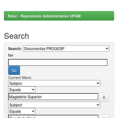
Edoc - Repositorio Administrativo UFAM
Search
Search:
for
Current filters: