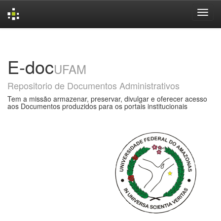
Skip
navigation
E-doc
UFAM
Repositorio de Documentos Administrativos
Tem a missão armazenar, preservar, divulgar e oferecer acesso
aos Documentos produzidos para os portais institucionais