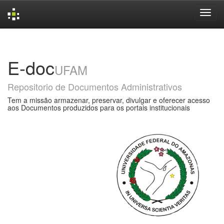
Skip
navigation
E-doc
UFAM
Repositorio de Documentos Administrativos
Tem a missão armazenar, preservar, divulgar e oferecer acesso
aos Documentos produzidos para os portais institucionais