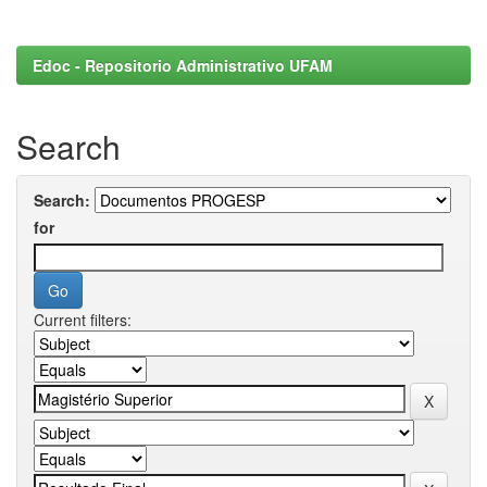
Edoc - Repositorio Administrativo UFAM
Search
Search:
for
Current filters: