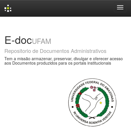
Skip
navigation
E-doc
UFAM
Repositorio de Documentos Administrativos
Tem a missão armazenar, preservar, divulgar e oferecer acesso
aos Documentos produzidos para os portais institucionais