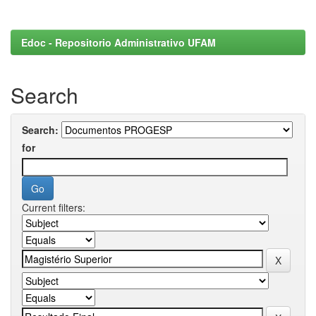
Edoc - Repositorio Administrativo UFAM
Search
Search:
for
Current filters: