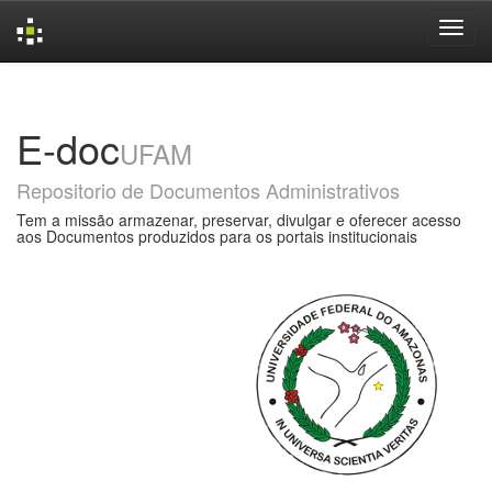
Skip
navigation
E-doc
UFAM
Repositorio de Documentos Administrativos
Tem a missão armazenar, preservar, divulgar e oferecer acesso
aos Documentos produzidos para os portais institucionais