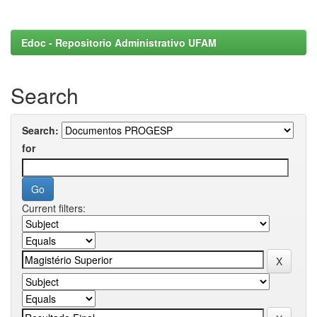
Edoc - Repositorio Administrativo UFAM
Search
Search:
for
Current filters: