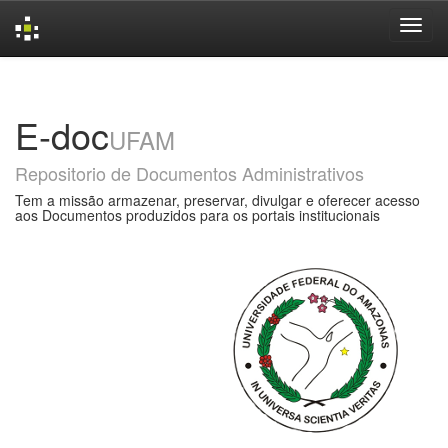
Skip
navigation
E-doc
UFAM
Repositorio de Documentos Administrativos
Tem a missão armazenar, preservar, divulgar e oferecer acesso
aos Documentos produzidos para os portais institucionais