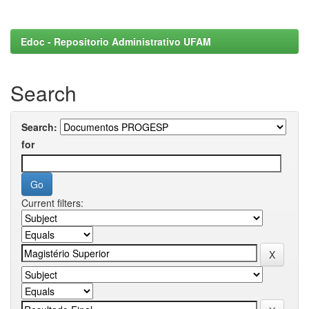
Edoc - Repositorio Administrativo UFAM
Search
Search:
for
Current filters: