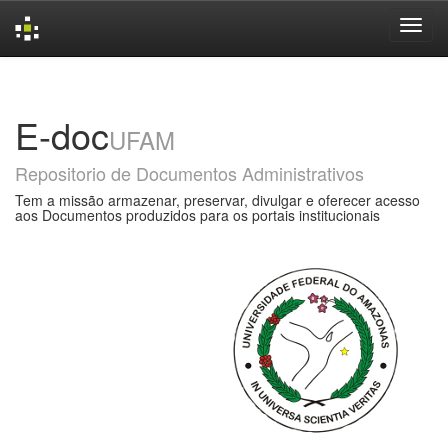
Skip
navigation
E-doc
UFAM
Repositorio de Documentos Administrativos
Tem a missão armazenar, preservar, divulgar e oferecer acesso
aos Documentos produzidos para os portais institucionais