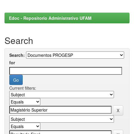
Edoc - Repositorio Administrativo UFAM
Search
Search:
for
Current filters: