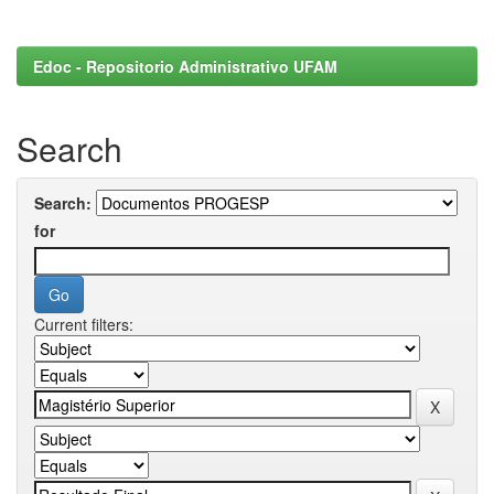
Edoc - Repositorio Administrativo UFAM
Search
Search:
for
Current filters: