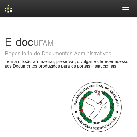
Skip
navigation
E-doc
UFAM
Repositorio de Documentos Administrativos
Tem a missão armazenar, preservar, divulgar e oferecer acesso
aos Documentos produzidos para os portais institucionais