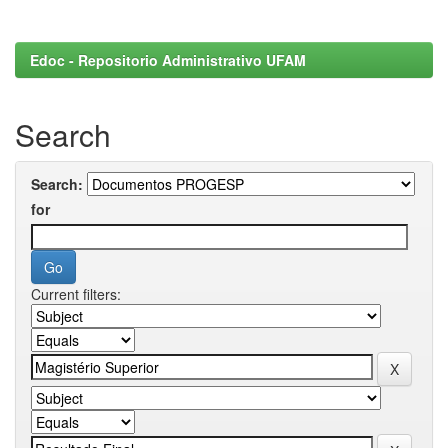
Edoc - Repositorio Administrativo UFAM
Search
Search:
for
Current filters: