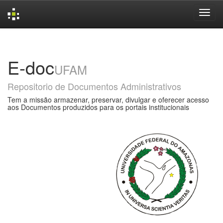
Skip
navigation
E-doc
UFAM
Repositorio de Documentos Administrativos
Tem a missão armazenar, preservar, divulgar e oferecer acesso
aos Documentos produzidos para os portais institucionais