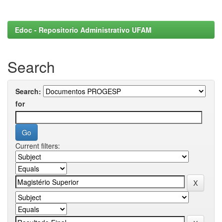
Edoc - Repositorio Administrativo UFAM
Search
Search:
for
Current filters: