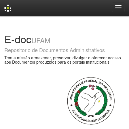
Skip
navigation
E-doc
UFAM
Repositorio de Documentos Administrativos
Tem a missão armazenar, preservar, divulgar e oferecer acesso
aos Documentos produzidos para os portais institucionais