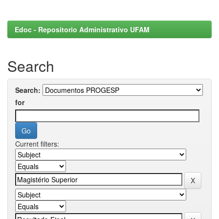
Edoc - Repositorio Administrativo UFAM
Search
Search:
for
Current filters: