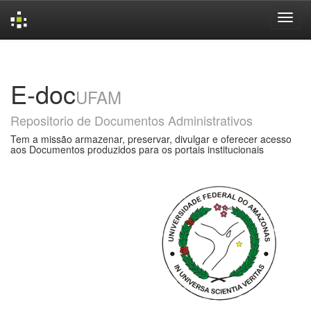
Skip
navigation
E-doc
UFAM
Repositorio de Documentos Administrativos
Tem a missão armazenar, preservar, divulgar e oferecer acesso
aos Documentos produzidos para os portais institucionais