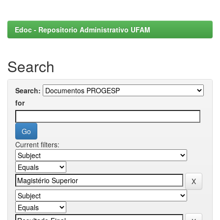
Edoc - Repositorio Administrativo UFAM
Search
Search:
for
Current filters: