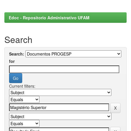
Edoc - Repositorio Administrativo UFAM
Search
Search:
for
Current filters: