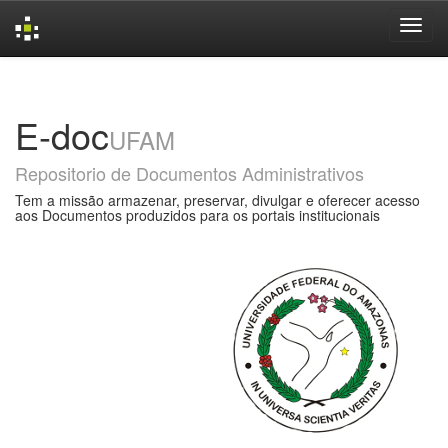
Skip
navigation
E-doc
UFAM
Repositorio de Documentos Administrativos
Tem a missão armazenar, preservar, divulgar e oferecer acesso
aos Documentos produzidos para os portais institucionais