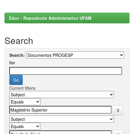
Edoc - Repositorio Administrativo UFAM
Search
Search:
for
Current filters: