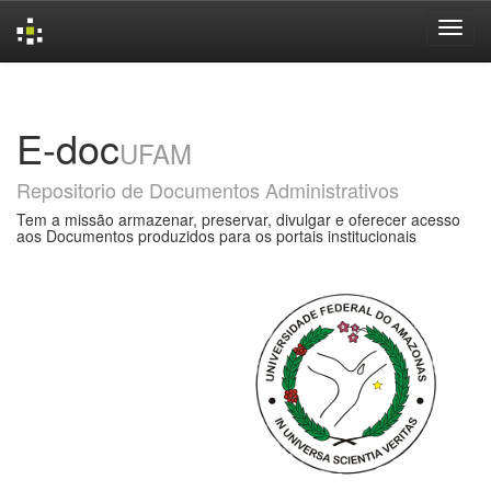
Skip
navigation
E-doc
UFAM
Repositorio de Documentos Administrativos
Tem a missão armazenar, preservar, divulgar e oferecer acesso
aos Documentos produzidos para os portais institucionais