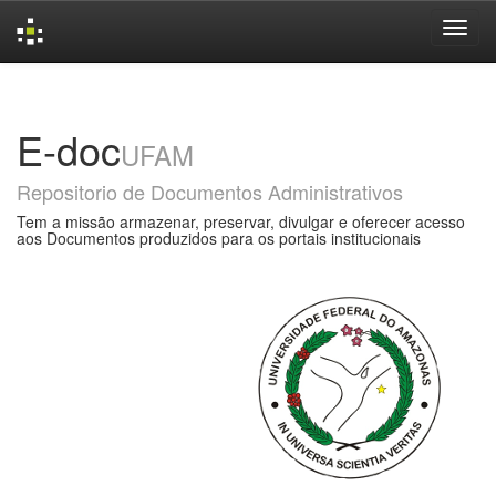
Skip
navigation
E-doc
UFAM
Repositorio de Documentos Administrativos
Tem a missão armazenar, preservar, divulgar e oferecer acesso
aos Documentos produzidos para os portais institucionais