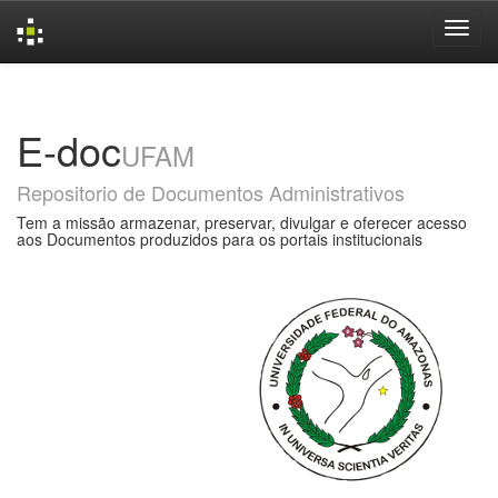
Skip
navigation
E-doc
UFAM
Repositorio de Documentos Administrativos
Tem a missão armazenar, preservar, divulgar e oferecer acesso
aos Documentos produzidos para os portais institucionais