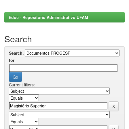
Edoc - Repositorio Administrativo UFAM
Search
Search:
for
Current filters: