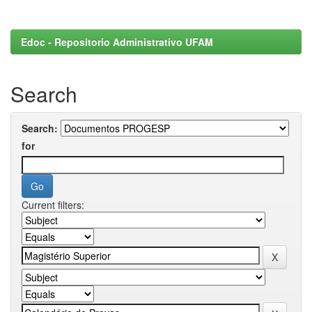
Edoc - Repositorio Administrativo UFAM
Search
Search:
for
Current filters: