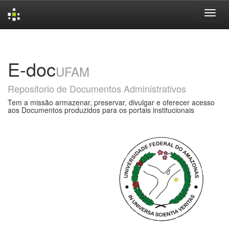
Skip
navigation
E-doc
UFAM
Repositorio de Documentos Administrativos
Tem a missão armazenar, preservar, divulgar e oferecer acesso
aos Documentos produzidos para os portais institucionais