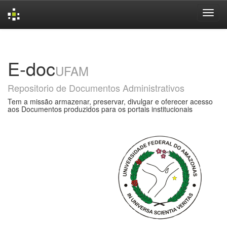
Skip
navigation
E-doc
UFAM
Repositorio de Documentos Administrativos
Tem a missão armazenar, preservar, divulgar e oferecer acesso
aos Documentos produzidos para os portais institucionais