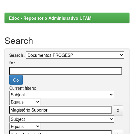
Edoc - Repositorio Administrativo UFAM
Search
Search:
for
Current filters: