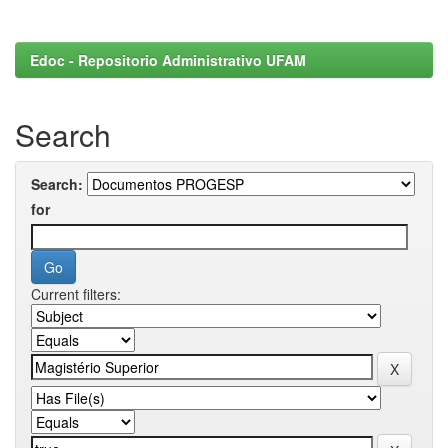
Edoc - Repositorio Administrativo UFAM
Search
Search:
for
Current filters: