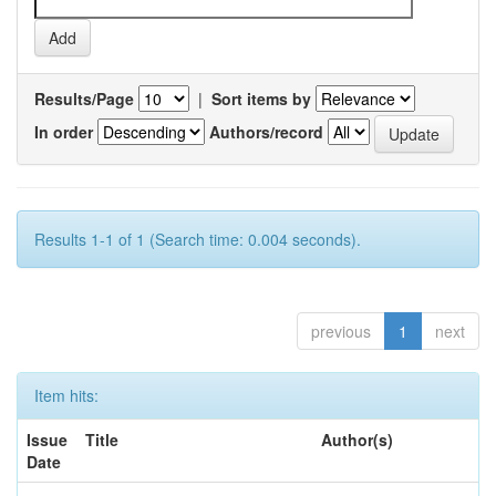
Results/Page
|
Sort items by
In order
Authors/record
Results 1-1 of 1 (Search time: 0.004 seconds).
previous
1
next
Item hits:
Issue
Title
Author(s)
Date