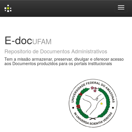
Skip
navigation
E-doc
UFAM
Repositorio de Documentos Administrativos
Tem a missão armazenar, preservar, divulgar e oferecer acesso
aos Documentos produzidos para os portais institucionais